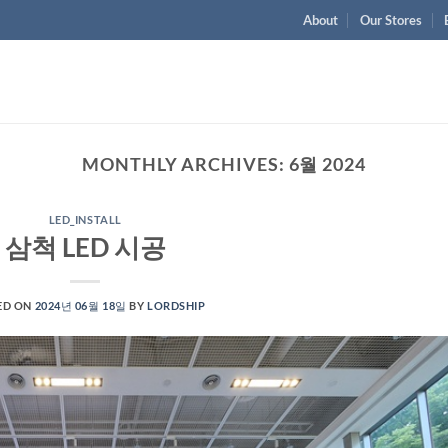
About
Our Stores
MONTHLY ARCHIVES:
6월 2024
LED_INSTALL
삼척 LED 시공
ED ON
2024년 06월 18일
BY
LORDSHIP