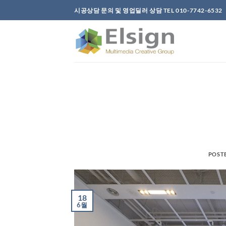
Skip
시공상담 문의 및 영업딜러 상담 TEL 010-7742-6532
to
content
POST
18
6월