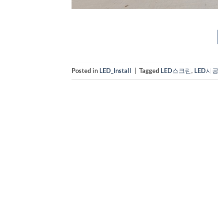
Posted in
LED_Install
|
Tagged
LED스크린
,
LED시