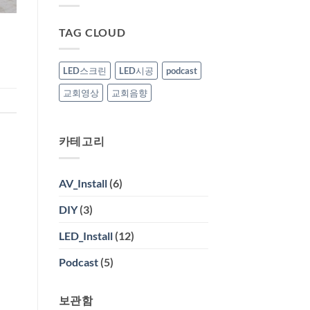
김
공
창
기
TAG CLOUD
열
미
술
관
LED스크린
LED시공
podcast
영
상
교회영상
교회음향
시
공
카테고리
AV_Install
(6)
DIY
(3)
LED_Install
(12)
Podcast
(5)
보관함