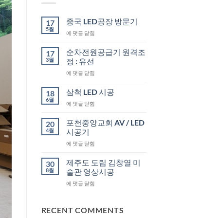
중국 LED공장 방문기
17
5월
중
에 댓글 닫힘
국
LED
순차전원공급기 원격조
17
공
3월
정 : 유선
장
순
에 댓글 닫힘
방
차
문
전
기
삼척 LED 시공
18
원
6월
삼
에 댓글 닫힘
공
척
급
LED
포천중앙교회 AV / LED
기
20
시
4월
원
시공기
공
격
포
에 댓글 닫힘
조
천
정
중
제주도 도립 김창열 미
30
:
앙
8월
술관 영상시공
유
교
선
제
에 댓글 닫힘
회
주
AV
도
/
도
RECENT COMMENTS
LED
립
시