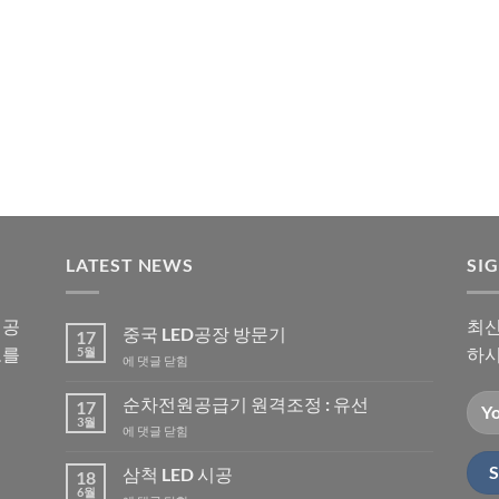
LATEST NEWS
SI
시공
최신
중국 LED공장 방문기
17
보를
하시
5월
중
에 댓글 닫힘
국
LED
순차전원공급기 원격조정 : 유선
17
공
3월
순
에 댓글 닫힘
장
차
방
전
삼척 LED 시공
문
18
원
6월
기