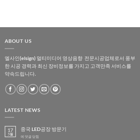
ABOUT US
엘사인(elsign) 멀티미디어 영상음향 전문시공업체로서 풍부
한 시공 경력과 최신 장비정보를 가지고 고객만족 서비스를
약속드립니다.
LATEST NEWS
중국 LED공장 방문기
17
5월
중
에 댓글 닫힘