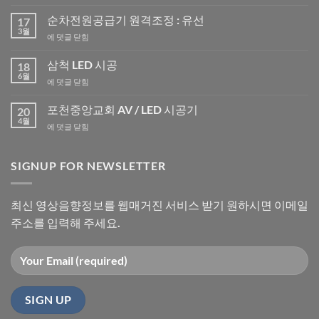
국
LED
순차전원공급기 원격조정 : 유선
17
공
3월
순
에 댓글 닫힘
장
차
방
전
삼척 LED 시공
문
18
원
6월
기
삼
에 댓글 닫힘
공
척
급
LED
포천중앙교회 AV / LED 시공기
기
20
시
4월
원
포
에 댓글 닫힘
공
격
천
조
중
정
앙
SIGNUP FOR NEWSLETTER
:
교
유
회
선
AV
최신 영상음향정보를 웹매거진 서비스 받기 원하시면 이메일
/
주소를 입력해 주세요.
LED
시
공
기