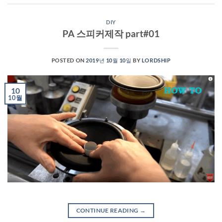
DIY
PA 스피커제작 part#01
POSTED ON
2019년 10월 10일
BY
LORDSHIP
10
10월
CONTINUE READING
→