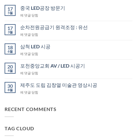
중국 LED공장 방문기
17
5월
중
에 댓글 닫힘
국
LED
순차전원공급기 원격조정 : 유선
17
공
3월
순
에 댓글 닫힘
장
차
방
전
삼척 LED 시공
문
18
원
6월
기
삼
에 댓글 닫힘
공
척
급
LED
포천중앙교회 AV / LED 시공기
기
20
시
4월
원
포
에 댓글 닫힘
공
격
천
조
중
제주도 도립 김창열 미술관 영상시공
30
정
앙
8월
:
제
에 댓글 닫힘
교
유
주
회
선
도
AV
도
RECENT COMMENTS
/
립
LED
김
시
창
공
TAG CLOUD
열
기
미