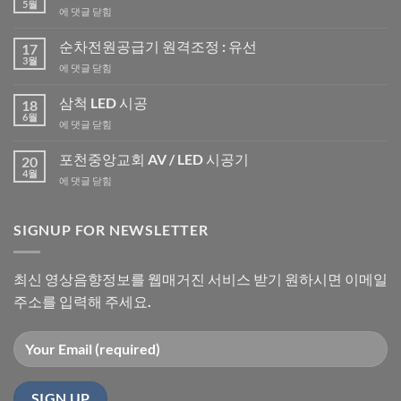
5월
중
에 댓글 닫힘
국
LED
순차전원공급기 원격조정 : 유선
17
공
3월
순
에 댓글 닫힘
장
차
방
전
삼척 LED 시공
문
18
원
6월
기
삼
에 댓글 닫힘
공
척
급
LED
포천중앙교회 AV / LED 시공기
기
20
시
4월
원
포
에 댓글 닫힘
공
격
천
조
중
정
앙
SIGNUP FOR NEWSLETTER
:
교
유
회
선
AV
최신 영상음향정보를 웹매거진 서비스 받기 원하시면 이메일
/
주소를 입력해 주세요.
LED
시
공
기