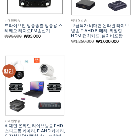
비대면방송
비대면방송
드라이브인 방송송출 방송용 스
보급특가 비대면 온라인 라이브
테레오 라디오FM송신기
방송 F-AHD 카메라, 외장형
HDMI캡처카드, 설치비포함
원
현
₩
90,000
₩
85,000
래
재
원
현
₩
1,250,000
₩
1,000,000
가
가
래
재
격:
격:
가
가
₩90,000.
₩85,000.
격:
격:
₩1,250,000.
₩1,000,0
할인!
비대면방송
비대면 온라인 라이브방송 FHD
스피드돔 카메라, F-AHD 카메라,