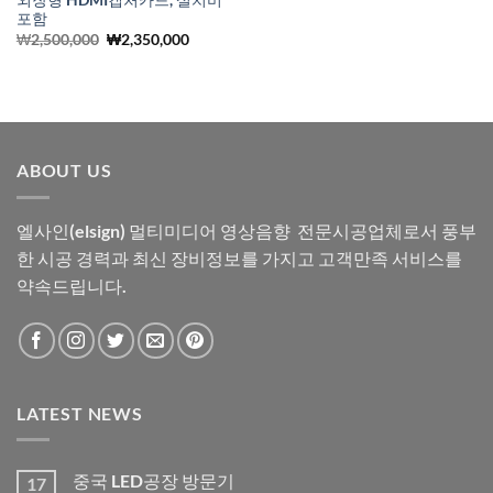
외장형 HDMI캡처카드, 설치비
포함
원
현
₩
2,500,000
₩
2,350,000
래
재
가
가
격:
격:
₩2,500,000.
₩2,350,000.
ABOUT US
엘사인(elsign) 멀티미디어 영상음향 전문시공업체로서 풍부
한 시공 경력과 최신 장비정보를 가지고 고객만족 서비스를
약속드립니다.
LATEST NEWS
중국 LED공장 방문기
17