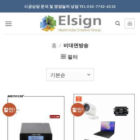
Skip
시공상담 문의 및 영업딜러 상담 TEL 010-7742-6532
to
content
홈
/
비대면방송
필터
할인!
할인!