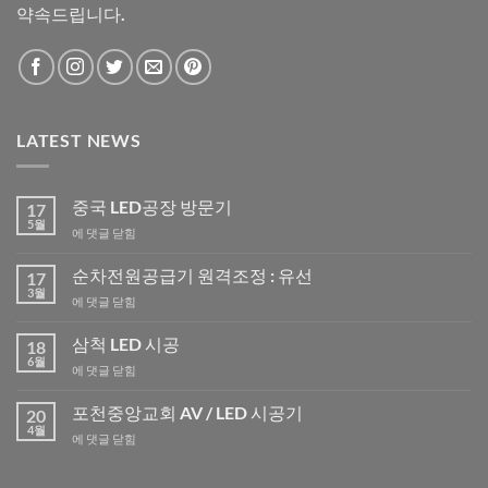
약속드립니다.
LATEST NEWS
중국 LED공장 방문기
17
5월
중
에 댓글 닫힘
국
LED
순차전원공급기 원격조정 : 유선
17
공
3월
순
에 댓글 닫힘
장
차
방
전
삼척 LED 시공
문
18
원
6월
기
삼
에 댓글 닫힘
공
척
급
LED
포천중앙교회 AV / LED 시공기
기
20
시
4월
원
포
에 댓글 닫힘
공
격
천
조
중
정